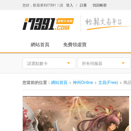
您好，歡迎來到i7391！請
登入
/
註冊
找回帳密
網站首頁
免費領虛寶
請選點數卡
所有伺服器
您當前的位置：
網站首頁
神州Online
文昌(Free)
商