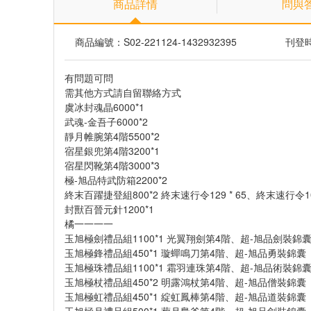
商品詳情
問與
商品編號：S02-221124-1432932395
刊登時間
有問題可問
需其他方式請自留聯絡方式
虞冰封魂晶6000*1
武魂-金吾子6000*2
靜月帷腕第4階5500*2
宿星銀兜第4階3200*1
宿星閃靴第4階3000*3
極-旭品特武防箱2200*2
終末百躍捷登組800*2 終末速行令129 * 65、終末速行令109
封獸百晉元針1200*1
橘一一一一
玉旭極劍禮品組1100*1 光翼翔劍第4階、超-旭品劍裝錦
玉旭極鋒禮品組450*1 璇蟬鳴刀第4階、超-旭品勇裝錦囊
玉旭極珠禮品組1100*1 霜羽連珠第4階、超-旭品術裝錦
玉旭極杖禮品組450*2 明露鴻杖第4階、超-旭品僧裝錦囊
玉旭極虹禮品組450*1 綻虹鳳棒第4階、超-旭品道裝錦囊