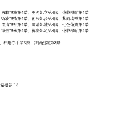
階、勇將旭掌第4階、勇將旭立第4階、億載機軸第4階
階、術凌旭指第4階、術凌旭步第4階、紫雨璃戒第4階
階、道清旭袖第4階、道清旭鞋第4階、七色蓮寶第4階
階、禪臺旭執第4階、禪臺旭足第4階、億載機軸第4階
3階、狂陽赤手第3階、狂陽烈蹴第3階
禮券 * 3