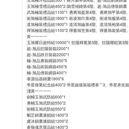
玉旭極月禮品組500*1 葬月梟斧第4階、超-旭品劍裝錦囊
玉旭極雪禮品組450*2 鵑雪傾錘第4階、超-旭品僧裝錦囊
武旭極裝禮品組1100*1 勇將旭盔第4階、勇將旭甲第4
術旭極裝禮品組1800*1 術凌旭巾第4階、術凌旭服第4
道旭極裝禮品組1800*1 道清旭綸第4階、道清旭袍第4
禪旭極裝禮品組1100*2 禪臺旭笠第4階、禪臺旭袈第4
黃一一一一
玉旭耀日超特組10000*1 狂陽輝冕第3階、狂陽耀鎧第
超-旭品狂陽裝箱2200*1
超-旭品靜月裝箱2200*1
極-旭品勇裝綢袋350*5
極-旭品術裝綢袋450*6
極-旭品僧裝綢袋400*1
泰源仙器錦囊1800*6
帝星偉業紀念組400*2 帝星啟後裝箱禮券 * 3、帝星承先裝箱
淺黃一一一一
劍輔玉旭武防組600*1
勇輔玉旭武防組550*2
術輔玉旭武防組550*2
貂芷錦囊連鎖組1400*3
虞冰錦囊連鎖組1200*2
蒼狼魂意寶品組1400*3