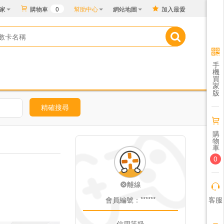
家
購物車
0
幫助中心
網站地圖
加入最愛
手
機
買
家
版
精確搜尋
購
物
車
0
離線
客服
會員編號：******
信用等級