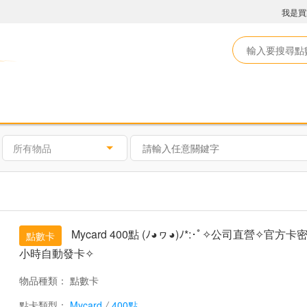
我是買
所有物品
Mycard 400點 (ﾉ◕ヮ◕)ﾉ*:･ﾟ✧公司直營✧官方
點數卡
小時自動發卡✧
物品種類：
點數卡
點卡類型：
Mycard
/
400點