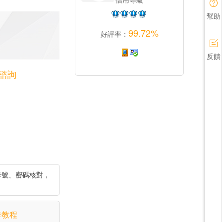
幫助
99.72%
好評率：
反饋
諮詢
卡號、密碼核對，
卡教程