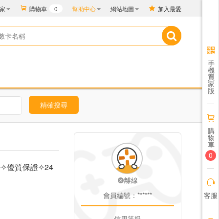
家
購物車
0
幫助中心
網站地圖
加入最愛
手
機
買
家
版
精確搜尋
購
物
車
0
卡密✧優質保證✧24
離線
客服
會員編號：******
信用等級