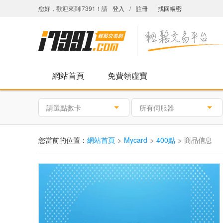
您好，歡迎來到i7391！請
登入
/
註冊
找回帳密
網站首頁
免費領虛寶
請選點數卡
所有伺服器
您當前的位置：
網站首頁
Mycard
400點
商品信息