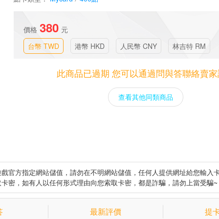
380
價格
元
台幣 TWD
港幣 HKD
人民幣 CNY
林吉特 RM
此商品已過期 您可以通過問與答聯絡賣家
查看其他同類商品
遊戲官方指定網站儲值，請勿在不明網站儲值，任何人提供網址給您輸入
取卡密，如有人以任何形式理由向您索取卡密，都是詐騙，請勿上當受騙~
答
最新評價
提