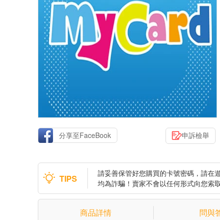
分享至FaceBook
申訴檢舉
請妥善保管好您購買的卡號密碼，請在
TIPS
均為詐騙！賣家不會以任何形式向您索
商品詳情
問與