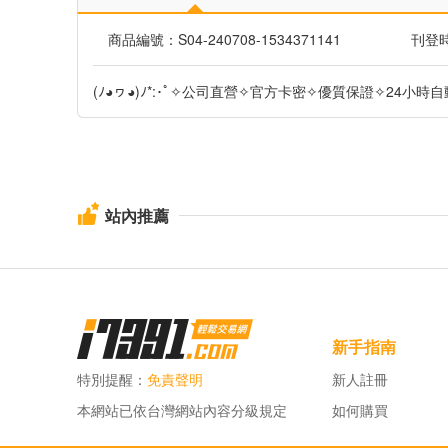
商品編號：S04-240708-1534371141
刊登時間
(ﾉ◕ヮ◕)ﾉ*:･ﾟ✧公司直營✧官方卡密✧優質保證✧24小時
站內推薦
新手指南
特別提醒：
免責聲明
新人註冊
本網站已依台灣網站內容分級規定
如何購買