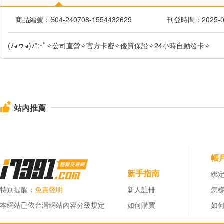
商品編號：S04-240708-1554432629
刊登時間：2025-07-
(ﾉ◕ヮ◕)ﾉ*:･ﾟ✧公司直營✧官方卡密✧優質保證✧24小時自動發卡✧
站內推薦
帳
新手指南
綁定
特別提醒：
免責聲明
新人註冊
怎
本網站已依台灣網站內容分級規定
如何購買
如