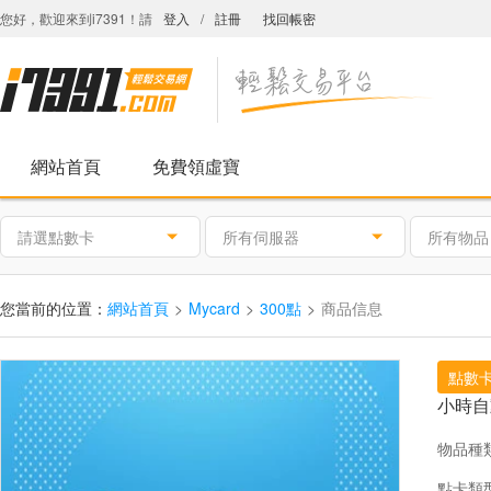
您好，歡迎來到i7391！請
登入
/
註冊
找回帳密
網站首頁
免費領虛寶
請選點數卡
所有伺服器
所有物品
您當前的位置：
網站首頁
Mycard
300點
商品信息
點數
小時自
物品種
點卡類