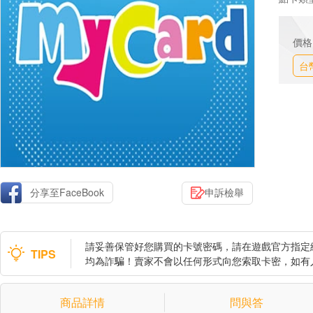
價格
台
分享至FaceBook
申訴檢舉
請妥善保管好您購買的卡號密碼，請在遊戲官方指定
TIPS
均為詐騙！賣家不會以任何形式向您索取卡密，如有
商品詳情
問與答