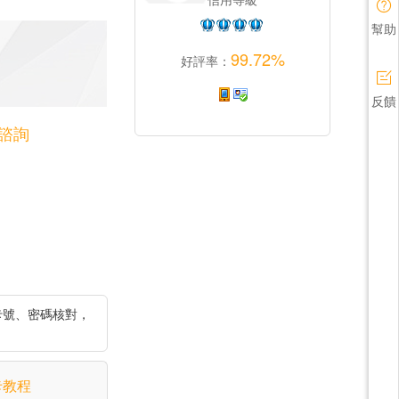
幫助
99.72%
好評率：
反饋
諮詢
卡號、密碼核對，
卡教程