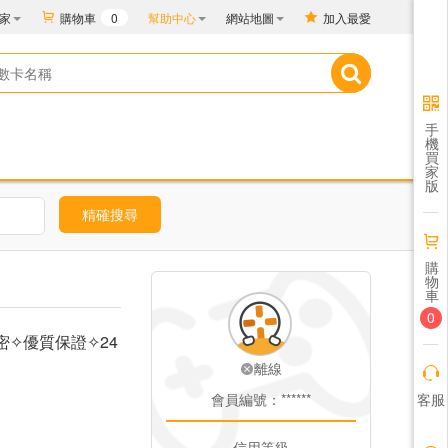
家
購物車
0
幫助中心
網站地圖
加入最愛
手
機
買
家
版
精確搜尋
購
物
車
0
方卡密✧優質保證✧24
離線
客服
會員編號：******
信用等級