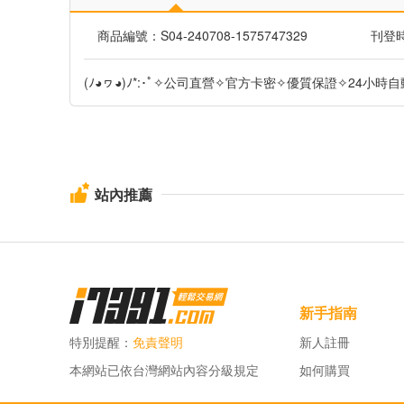
商品編號：S04-240708-1575747329
刊登時間
(ﾉ◕ヮ◕)ﾉ*:･ﾟ✧公司直營✧官方卡密✧優質保證✧24小時
站內推薦
新手指南
特別提醒：
免責聲明
新人註冊
本網站已依台灣網站內容分級規定
如何購買