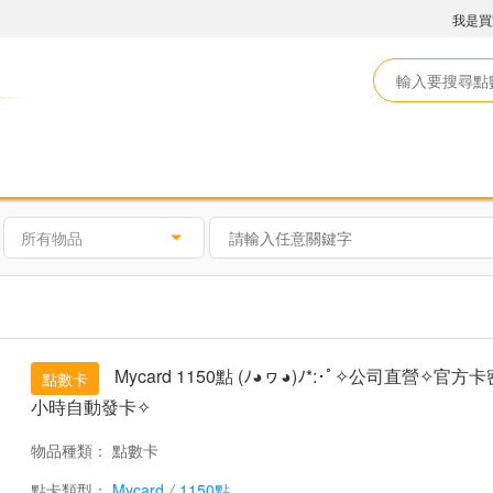
我是買
所有物品
Mycard 1150點 (ﾉ◕ヮ◕)ﾉ*:･ﾟ✧公司直營✧官
點數卡
小時自動發卡✧
物品種類：
點數卡
點卡類型：
Mycard
/
1150點