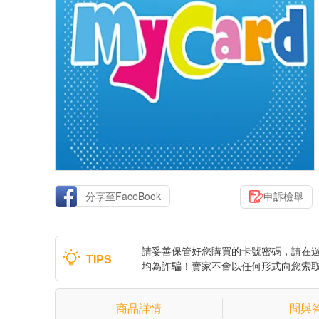
分享至FaceBook
申訴檢舉
請妥善保管好您購買的卡號密碼，請在
TIPS
均為詐騙！賣家不會以任何形式向您索
商品詳情
問與