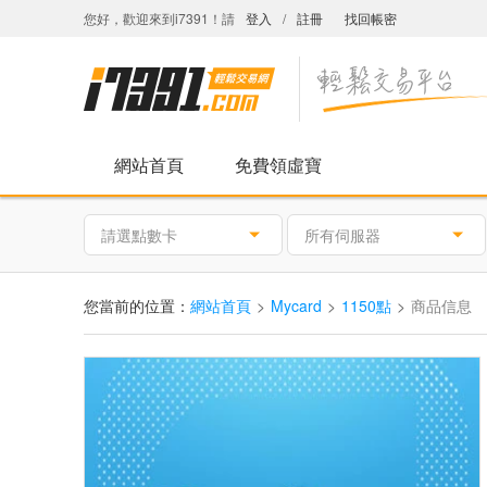
您好，歡迎來到i7391！請
登入
/
註冊
找回帳密
網站首頁
免費領虛寶
請選點數卡
所有伺服器
您當前的位置：
網站首頁
Mycard
1150點
商品信息