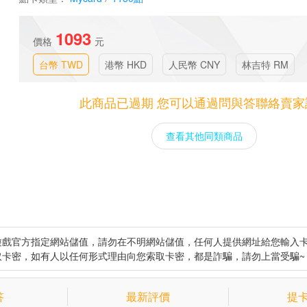
1093
價格
元
台幣 TWD
港幣 HKD
人民幣 CNY
林吉特 RM
此商品已過期 您可以通過問與答聯絡賣家
查看其他同類商品
遊戲官方指定網站儲值，請勿在不明網站儲值，任何人提供網址給您輸入
取卡密，如有人以任何形式理由向您索取卡密，都是詐騙，請勿上當受騙~
答
最新評價
提