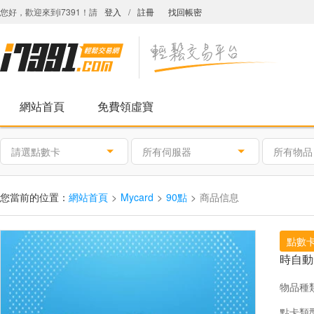
您好，歡迎來到i7391！請
登入
/
註冊
找回帳密
網站首頁
免費領虛寶
請選點數卡
所有伺服器
所有物品
您當前的位置：
網站首頁
Mycard
90點
商品信息
點數
時自動
物品種
點卡類