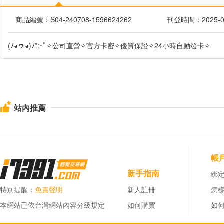
商品編號：S04-240708-1596624262
刊登時間：2025-07-
(ﾉ◕ヮ◕)ﾉ*:･ﾟ✧公司直營✧官方卡密✧優質保證✧24小時自動發卡✧
站內推薦
帳
新手指南
綁定
特別提醒：
免責聲明
新人註冊
怎
本網站已依台灣網站內容分級規定
如何購買
如