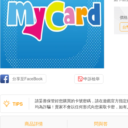
價格
台
分享至FaceBook
申訴檢舉
請妥善保管好您購買的卡號密碼，請在遊戲官方指定
TIPS
均為詐騙！賣家不會以任何形式向您索取卡密，如有
商品詳情
問與答